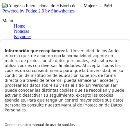
Powered by Fudge 2.0 by Showthemes
Menú
Home
Noticias
Keynotes
Joan Wallach Scott
Lucrecia Infante
Información general
Bogotá
Museo del Oro
Museo Nacional de Colombia
Journal of Women's History
Universidad de los Andes
Facultad de Artes y Humanidades
Centro de Estudios en Periodismo
Universidad Nacional de Colombia
Pontificia Universidad Javeriana
Programación
Enlaces
Universidad de los Andes
Facultad de Artes y Humanidades
Admisiones y Registro