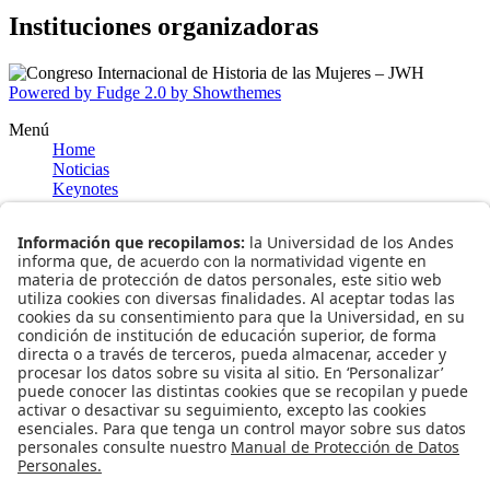
Instituciones organizadoras
Powered by Fudge 2.0 by Showthemes
Menú
Home
Noticias
Keynotes
Joan Wallach Scott
Lucrecia Infante
Información general
Bogotá
Museo del Oro
Museo Nacional de Colombia
Journal of Women's History
Universidad de los Andes
Facultad de Artes y Humanidades
Centro de Estudios en Periodismo
Universidad Nacional de Colombia
Pontificia Universidad Javeriana
Programación
Enlaces